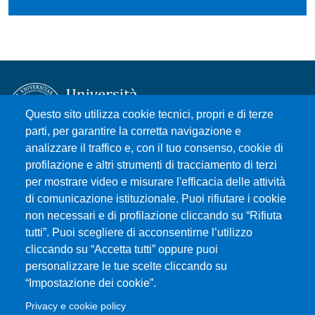
Questo sito utilizza cookie tecnici, propri e di terze
parti, per garantire la corretta navigazione e
analizzare il traffico e, con il tuo consenso, cookie di
Università degli Studi di Messina
profilazione e altri strumenti di tracciamento di terzi
Piazza Pugliatti, 1 - 98122 Messina
per mostrare video e misurare l'efficacia delle attività
Cod. Fiscale 80004070837
di comunicazione istituzionale. Puoi rifiutare i cookie
P.IVA 00724160833
non necessari e di profilazione cliccando su “Rifiuta
Centralino: 090 676 1
tutti”. Puoi scegliere di acconsentirne l’utilizzo
cliccando su “Accetta tutti” oppure puoi
MENÙ SOCIAL
personalizzare le tue scelte cliccando su
“Impostazione dei cookie”.
MENÙ FOOTER 1
Privacy e cookie policy
Accessibility statement