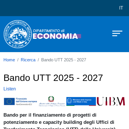
Dipartimento di Economia
Skip to main content
IT
Home
Ricerca
Bando UTT 2025 - 2027
Bando UTT 2025 - 2027
Listen
Immagine
Bando per il finanziamento di progetti di
potenziamento e capacity building degli Uffici di