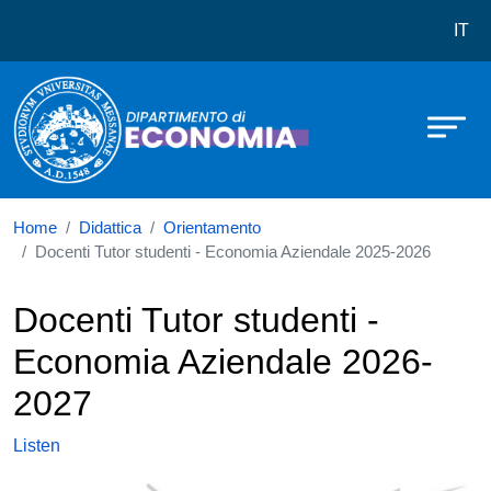
Dipartimento di Economia
Skip to main content
IT
Home
Didattica
Orientamento
Docenti Tutor studenti - Economia Aziendale 2025-2026
Docenti Tutor studenti -
Economia Aziendale 2026-
2027
Listen
Immagine