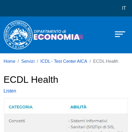
Dipartimento di Economia
Skip to main content
IT
Home
Servizi
ICDL - Test Center AICA
ECDL Health
ECDL Health
Listen
Immagine