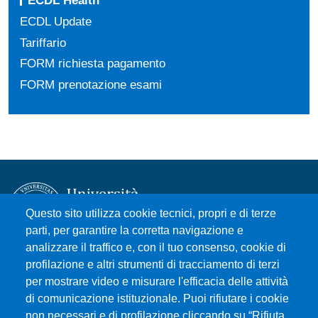
ECDL Health
ECDL Update
Tariffario
FORM richiesta pagamento
FORM prenotazione esami
Questo sito utilizza cookie tecnici, propri e di terze
parti, per garantire la corretta navigazione e
analizzare il traffico e, con il tuo consenso, cookie di
Università degli Studi di Messina
profilazione e altri strumenti di tracciamento di terzi
Piazza Pugliatti, 1 - 98122 Messina
per mostrare video e misurare l'efficacia delle attività
Cod. Fiscale 80004070837
di comunicazione istituzionale. Puoi rifiutare i cookie
P.IVA 00724160833
non necessari e di profilazione cliccando su “Rifiuta