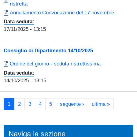
ristretta
Documento
Annullamento Convocazione del 17 novembre
Data seduta:
17/11/2025
- 13:15
Consiglio di Dipartimento 14/10/2025
Documento
Ordine del giorno - seduta ristrettissima
Data seduta:
14/10/2025
- 13:15
Paginazione
Pagina successiva
Ultima pagi
1
2
3
4
5
seguente ›
ultima »
Naviga la sezione