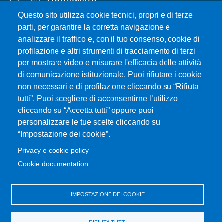
Questo sito utilizza cookie tecnici, propri e di terze
parti, per garantire la corretta navigazione e
analizzare il traffico e, con il tuo consenso, cookie di
Università degli Studi di Messina
profilazione e altri strumenti di tracciamento di terzi
Piazza Pugliatti, 1 - 98122 Messina
per mostrare video e misurare l'efficacia delle attività
Cod. Fiscale 80004070837
di comunicazione istituzionale. Puoi rifiutare i cookie
P.IVA 00724160833
non necessari e di profilazione cliccando su “Rifiuta
Centralino: 090 676 1
tutti”. Puoi scegliere di acconsentirne l’utilizzo
cliccando su “Accetta tutti” oppure puoi
MENÙ SOCIAL
personalizzare le tue scelte cliccando su
“Impostazione dei cookie”.
MENÙ FOOTER 1
Privacy e cookie policy
Accessibilità
Cookie documentation
Privacy e cookie policy
Mappa del sito
IMPOSTAZIONE DEI COOKIE
MENÙ FOOTER 2
Amministrazione trasparente