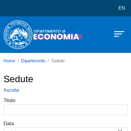
Dipartimento di Economia
Salta al contenuto principale
EN
Home
Dipartimento
Sedute
Sedute
Ascolta
Titolo
Data