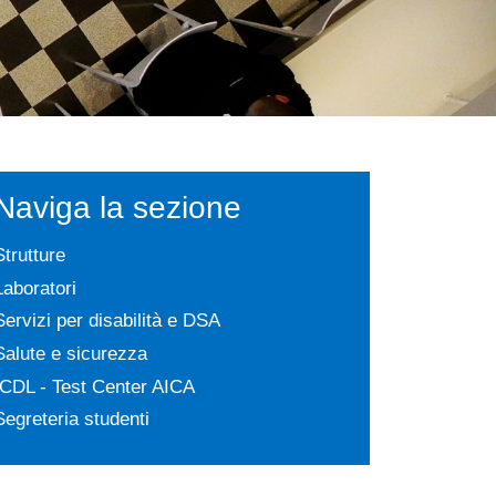
Naviga la sezione
Strutture
Laboratori
Servizi per disabilità e DSA
Salute e sicurezza
ICDL - Test Center AICA
Segreteria studenti