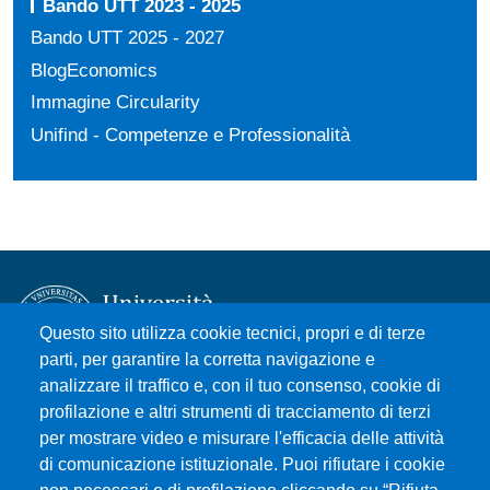
Bando UTT 2023 - 2025
Bando UTT 2025 - 2027
BlogEconomics
Immagine Circularity
Unifind - Competenze e Professionalità
Questo sito utilizza cookie tecnici, propri e di terze
parti, per garantire la corretta navigazione e
analizzare il traffico e, con il tuo consenso, cookie di
Università degli Studi di Messina
profilazione e altri strumenti di tracciamento di terzi
Piazza Pugliatti, 1 - 98122 Messina
per mostrare video e misurare l'efficacia delle attività
Cod. Fiscale 80004070837
di comunicazione istituzionale. Puoi rifiutare i cookie