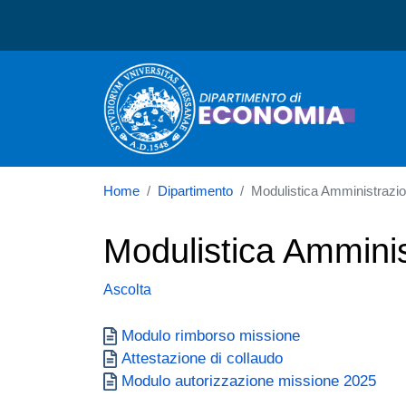
Dipartimento di Economi
Home
Dipartimento
Modulistica Amministrazi
Modulistica Ammini
Ascolta
Documento
Modulo rimborso missione
Documento
Attestazione di collaudo
Documento
Modulo autorizzazione missione 2025