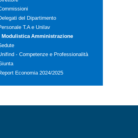
Commissioni
Delegati del Dipartimento
Personale T.A e Unilav
Modulistica Amministrazione
Sedute
Unifind - Competenze e Professionalità
Giunta
Report Economia 2024/2025
MENÙ FOOTER 2