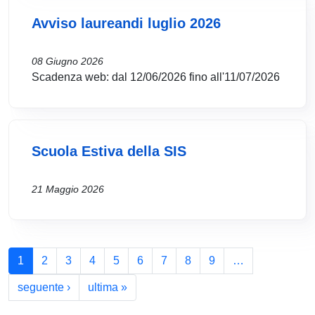
Avviso laureandi luglio 2026
08 Giugno 2026
Scadenza web: dal 12/06/2026 fino all'11/07/2026
Scuola Estiva della SIS
21 Maggio 2026
Paginazione
1
2
3
4
5
6
7
8
9
…
Pagina successiva
Ultima pagina
seguente ›
ultima »