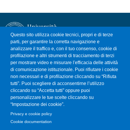
Questo sito utilizza cookie tecnici, propri e di terze
parti, per garantire la corretta navigazione e
analizzare il traffico e, con il tuo consenso, cookie di
Università degli Studi di Messina
profilazione e altri strumenti di tracciamento di terzi
Piazza Pugliatti, 1 - 98122 Messina
per mostrare video e misurare l'efficacia delle attività
Cod. Fiscale 80004070837
di comunicazione istituzionale. Puoi rifiutare i cookie
P.IVA 00724160833
non necessari e di profilazione cliccando su “Rifiuta
Centralino: 090 676 1
tutti”. Puoi scegliere di acconsentirne l’utilizzo
cliccando su “Accetta tutti” oppure puoi
MENÙ SOCIAL
personalizzare le tue scelte cliccando su
“Impostazione dei cookie”.
MENÙ FOOTER 1
Privacy e cookie policy
Accessibilità
Cookie documentation
Privacy e cookie policy