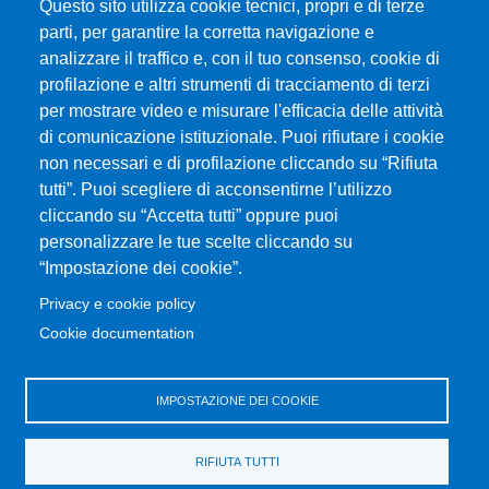
Questo sito utilizza cookie tecnici, propri e di terze
parti, per garantire la corretta navigazione e
analizzare il traffico e, con il tuo consenso, cookie di
Università degli Studi di Messina
profilazione e altri strumenti di tracciamento di terzi
Piazza Pugliatti, 1 - 98122 Messina
per mostrare video e misurare l'efficacia delle attività
Cod. Fiscale 80004070837
di comunicazione istituzionale. Puoi rifiutare i cookie
P.IVA 00724160833
non necessari e di profilazione cliccando su “Rifiuta
Centralino: 090 676 1
tutti”. Puoi scegliere di acconsentirne l’utilizzo
cliccando su “Accetta tutti” oppure puoi
MENÙ SOCIAL
personalizzare le tue scelte cliccando su
“Impostazione dei cookie”.
MENÙ FOOTER 1
Privacy e cookie policy
Accessibilità
Cookie documentation
Privacy e cookie policy
Mappa del sito
IMPOSTAZIONE DEI COOKIE
MENÙ FOOTER 2
Amministrazione trasparente
RIFIUTA TUTTI
Bandi e concorsi