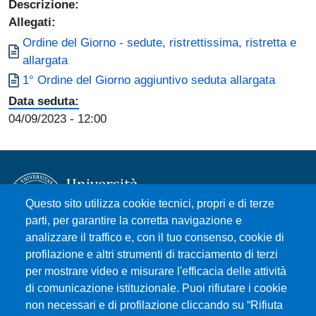
Descrizione:
Allegati:
Documento
Ordine del Giorno - sedute, ristrettissima, ristretta e
allargata
Documento
1° Ordine del Giorno aggiuntivo seduta allargata
Data seduta:
04/09/2023
- 12:00
Questo sito utilizza cookie tecnici, propri e di terze
parti, per garantire la corretta navigazione e
analizzare il traffico e, con il tuo consenso, cookie di
Università degli Studi di Messina
profilazione e altri strumenti di tracciamento di terzi
Piazza Pugliatti, 1 - 98122 Messina
per mostrare video e misurare l'efficacia delle attività
Cod. Fiscale 80004070837
di comunicazione istituzionale. Puoi rifiutare i cookie
P.IVA 00724160833
non necessari e di profilazione cliccando su “Rifiuta