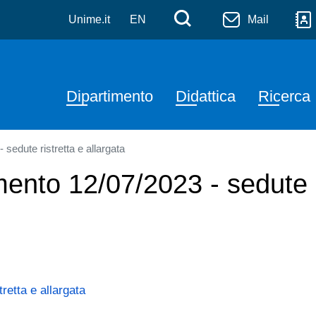
a
Salta al contenuto principale
Menù di serviz
Cerca
Unime.it
EN
Mail
Navigazione principale
Dipartimento
Didattica
Ricerca
 sedute ristretta e allargata
mento 12/07/2023 - sedute r
retta e allargata