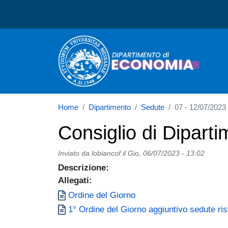
Dipartimento di Economi
Home
Dipartimento
Sedute
07 - 12/07/2023 -
Consiglio di Diparti
Inviato da
lobiancof
il
Gio, 06/07/2023 - 13:02
Descrizione:
Allegati:
Documento
Ordine del Giorno
Documento
1° Ordine del Giorno aggiuntivo sedute rist